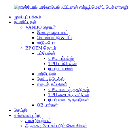
முகப்புப் பக்கம்
தயாரிப்புகள்
VANBO தொடர்
இலவச எடைகள்
செயல்பாட்டு & மீட்பு
ஸ்டுடியோ
BP OEM தொடர்
டம்பெல்ஸ்
CPU டம்பல்ஸ்
TPU டம்பெல்ஸ்
ரப்பர் டம்பல்ஸ்
பார்பெல்ஸ்
கெட்டில்பெல்ஸ்
எடைத் தட்டுகள்
CPU எடைத் தகடுகள்
TPU எடைத் தகடுகள்
ரப்பர் எடைத் தகடுகள்
OB பார்கள்
செய்தி
எங்களை பற்றி
சான்றிதழ்கள்
அடிக்கடி கேட்கப்படும் கேள்விகள்