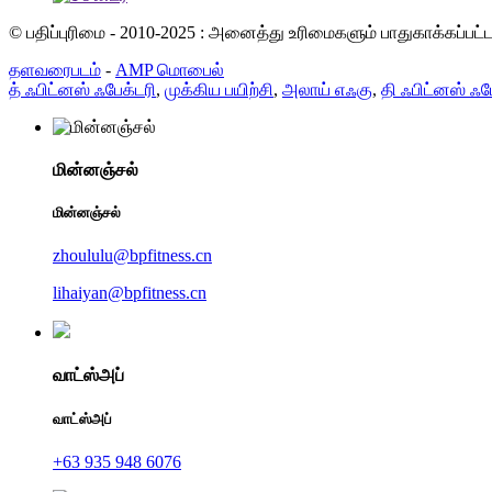
© பதிப்புரிமை - 2010-2025 : அனைத்து உரிமைகளும் பாதுகாக்கப்பட
தளவரைபடம்
-
AMP மொபைல்
த் ஃபிட்னஸ் ஃபேக்டரி
,
முக்கிய பயிற்சி
,
அலாய் எஃகு
,
தி ஃபிட்னஸ் ஃப
மின்னஞ்சல்
மின்னஞ்சல்
zhoululu@bpfitness.cn
lihaiyan@bpfitness.cn
வாட்ஸ்அப்
வாட்ஸ்அப்
+63 935 948 6076