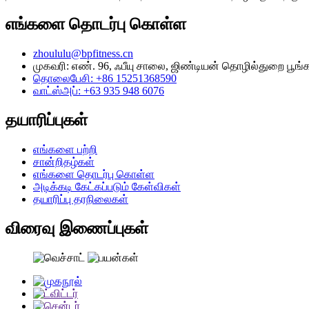
எங்களை தொடர்பு கொள்ள
zhoululu@bpfitness.cn
முகவரி: எண். 96, ஃபீயு சாலை, ஜிண்டியன் தொழில்துறை பூங்க
தொலைபேசி: +86 15251368590
வாட்ஸ்அப்: +63 935 948 6076
தயாரிப்புகள்
எங்களை பற்றி
சான்றிதழ்கள்
எங்களை தொடர்பு கொள்ள
அடிக்கடி கேட்கப்படும் கேள்விகள்
தயாரிப்பு தரநிலைகள்
விரைவு இணைப்புகள்