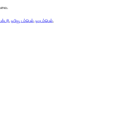
்டவை.
ேக்டரி
,
டிபியூ டம்பெல்
,
டிபுடம்பெல்
,