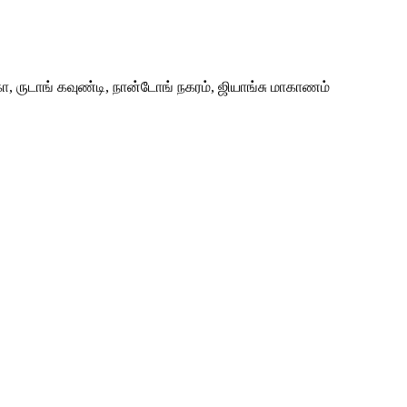
ா, ருடாங் கவுண்டி, நான்டோங் நகரம், ஜியாங்சு மாகாணம்