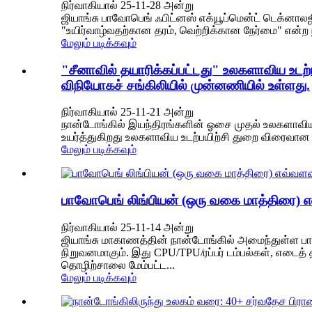
நிர்வாகியால் 25-11-28 அன்று
ஜியாங்சு பாவோபெங் ஃபிட்னஸ் எக்யூப்மென்ட் டெக்னால
"உயிர்வாழ்வதற்கான தரம், வெற்றிக்கான நேர்மை" என்ற ந
மேலும் படிக்கவும்
"சீனாவில் தயாரிக்கப்பட்டது" உலகளாவிய உட
விநியோகச் சங்கிலியில் முன்னணியில் உள்ளது.
நிர்வாகியால் 25-11-21 அன்று
நான்டோங்கில் இயந்திரங்களின் ஓசை முதல் உலகளாவிய 
உயர்த்துகிறது உலகளாவிய உடற்பயிற்சி துறை விரைவான ஒர
மேலும் படிக்கவும்
பாவோபெங் லிங்பியன் (ஒரு வகை மாத்திரை) எவ்
நிர்வாகியால் 25-11-14 அன்று
ஜியாங்சு மாகாணத்தின் நான்டோங்கில் அமைந்துள்ள பாவோ
நிறுவனமாகும். இது CPU/TPU/ரப்பர் டம்பல்கள், எடைத் த
தொழிற்சாலை மேம்பட்ட...
மேலும் படிக்கவும்