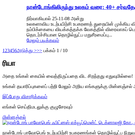
நான்டோங்கிலிருந்து உலகம் வரை: 40+ சர்வதே
நிர்வாகியால் 25-11-08 அன்று
உலகளாவிய உடற்பயிற்சி உபகரணத் துறையின் முக்கிய வி
நம்பிக்கையை வியக்கத்தக்க வேகத்தில் விரைவாகப் பெற
தொடர்ச்சியான தொழில்நுட்ப மறுசீரமைப்பு...
மேலும் படிக்கவும்
1
2
3
4
5
6
அடுத்து >
>>
பக்கம் 1 / 10
ரியா
அதை உங்கள் கையில் வைத்திருப்பதை விட சிறந்தது எதுவுமில்லை!
உங்கள் தயாரிப்புகளைப் பற்றி மேலும் அறிய எங்களுக்கு மின்னஞ்சல் அ
இப்போது விசாரிக்கவும்
எங்கள் செய்திமடலுக்கு குழுசேரவும்
மின்னஞ்சல்
நான்டோங் பாவோபெங் உடற்பயிற்சி உபகரணங்கள் தொழில்நுட்ப நிறுவன