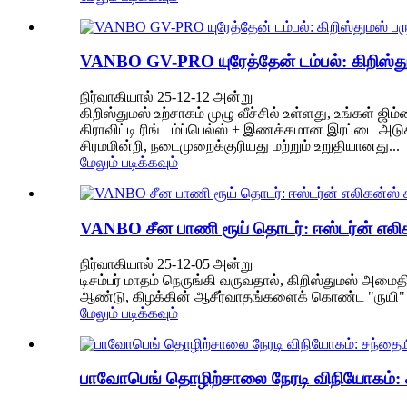
VANBO GV-PRO யுரேத்தேன் டம்பல்: கிறிஸ்துமஸ்
நிர்வாகியால் 25-12-12 அன்று
கிறிஸ்துமஸ் உற்சாகம் முழு வீச்சில் உள்ளது, உங்கள் ஜ
கிராவிட்டி ரிங் டம்ப்பெல்ஸ் + இணக்கமான இரட்டை அடுக
சிரமமின்றி, நடைமுறைக்குரியது மற்றும் உறுதியானது...
மேலும் படிக்கவும்
VANBO சீன பாணி ரூய் தொடர்: ஈஸ்டர்ன் எல
நிர்வாகியால் 25-12-05 அன்று
டிசம்பர் மாதம் நெருங்கி வருவதால், கிறிஸ்துமஸ் அமைதி
ஆண்டு, கிழக்கின் ஆசீர்வாதங்களைக் கொண்ட "ருயி" த
மேலும் படிக்கவும்
பாவோபெங் தொழிற்சாலை நேரடி விநியோகம்: சந்த