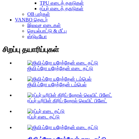
TPU எடைத் தகடுகள்
ரப்பர் எடைத் தகடுகள்
OB பார்கள்
VANBO தொடர்
இலவச எடைகள்
செயல்பாட்டு & மீட்பு
ஸ்டுடியோ
சிறப்பு தயாரிப்புகள்
ஜிவி-ப்ரோ யுரேத்தேன் எடை தட்டு
ஜிவி-ப்ரோ யுரேத்தேன் டம்பெல்
ரப்பர் டிரிபிள் கிரிப் ஹோல் வெயிட் பிளேட்
ரப்பர் எடை தட்டு