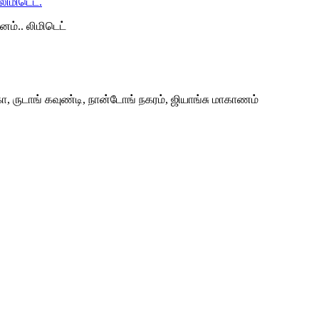
ம்.. லிமிடெட்
ா, ருடாங் கவுண்டி, நான்டோங் நகரம், ஜியாங்சு மாகாணம்