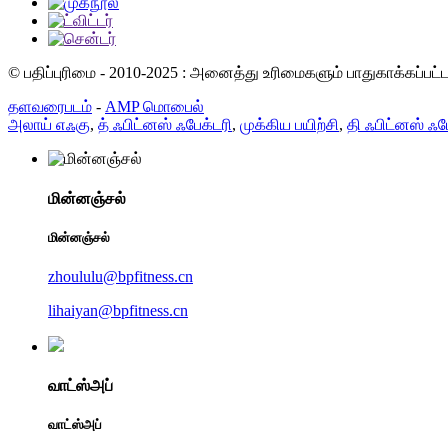
© பதிப்புரிமை - 2010-2025 : அனைத்து உரிமைகளும் பாதுகாக்கப்பட
தளவரைபடம்
-
AMP மொபைல்
அலாய் எஃகு
,
த் ஃபிட்னஸ் ஃபேக்டரி
,
முக்கிய பயிற்சி
,
தி ஃபிட்னஸ் ஃப
மின்னஞ்சல்
மின்னஞ்சல்
zhoululu@bpfitness.cn
lihaiyan@bpfitness.cn
வாட்ஸ்அப்
வாட்ஸ்அப்