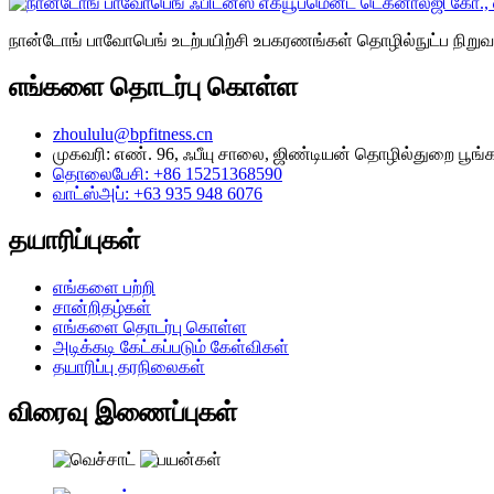
நான்டோங் பாவோபெங் உடற்பயிற்சி உபகரணங்கள் தொழில்நுட்ப நிறுவன
எங்களை தொடர்பு கொள்ள
zhoululu@bpfitness.cn
முகவரி: எண். 96, ஃபீயு சாலை, ஜிண்டியன் தொழில்துறை பூங்க
தொலைபேசி: +86 15251368590
வாட்ஸ்அப்: +63 935 948 6076
தயாரிப்புகள்
எங்களை பற்றி
சான்றிதழ்கள்
எங்களை தொடர்பு கொள்ள
அடிக்கடி கேட்கப்படும் கேள்விகள்
தயாரிப்பு தரநிலைகள்
விரைவு இணைப்புகள்