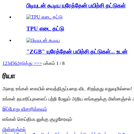
பிடியுடன் கூடிய யுரேத்தேன் பயிற்சி தட்டுகள்
TPU எடை தட்டு
"ZGB" யுரேத்தேன் பயிற்சி தட்டுகள்... உடன்
1
2
3
4
5
6
அடுத்து >
>>
பக்கம் 1 / 8
ரியா
அதை உங்கள் கையில் வைத்திருப்பதை விட சிறந்தது எதுவுமில்லை!
உங்கள் தயாரிப்புகளைப் பற்றி மேலும் அறிய எங்களுக்கு மின்னஞ்சல் அ
இப்போது விசாரிக்கவும்
எங்கள் செய்திமடலுக்கு குழுசேரவும்
மின்னஞ்சல்