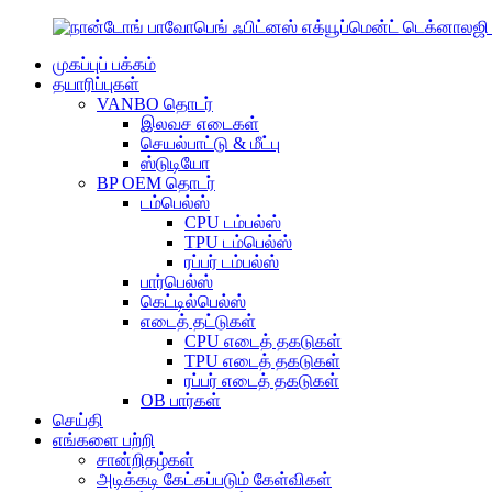
முகப்புப் பக்கம்
தயாரிப்புகள்
VANBO தொடர்
இலவச எடைகள்
செயல்பாட்டு & மீட்பு
ஸ்டுடியோ
BP OEM தொடர்
டம்பெல்ஸ்
CPU டம்பல்ஸ்
TPU டம்பெல்ஸ்
ரப்பர் டம்பல்ஸ்
பார்பெல்ஸ்
கெட்டில்பெல்ஸ்
எடைத் தட்டுகள்
CPU எடைத் தகடுகள்
TPU எடைத் தகடுகள்
ரப்பர் எடைத் தகடுகள்
OB பார்கள்
செய்தி
எங்களை பற்றி
சான்றிதழ்கள்
அடிக்கடி கேட்கப்படும் கேள்விகள்